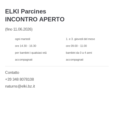
ELKI Parcines
INCONTRO APERTO
(fino 11.06.2026)
ogni martedi
1. e 3. giovedi del mese
ore 14.30 - 16.30
ore 09.00 - 11.00
per bambini i qualsiasi etá
bambini da 0 a 4 anni
accompagnati
accompagnati
Contatto
+39 348 8078108
naturns@elki.bz.it