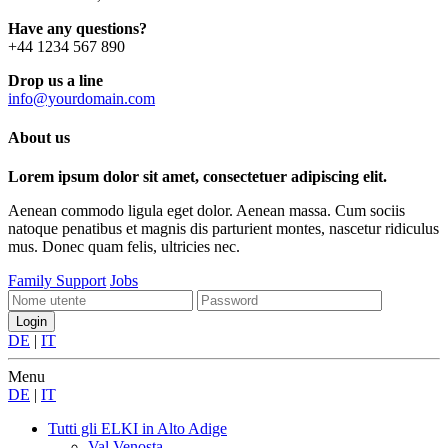
Have any questions?
+44 1234 567 890
Drop us a line
info@yourdomain.com
About us
Lorem ipsum dolor sit amet, consectetuer adipiscing elit.
Aenean commodo ligula eget dolor. Aenean massa. Cum sociis
natoque penatibus et magnis dis parturient montes, nascetur ridiculus
mus. Donec quam felis, ultricies nec.
Family Support
Jobs
DE
|
IT
Menu
DE
|
IT
Tutti gli ELKI
in Alto Adige
Val Venosta