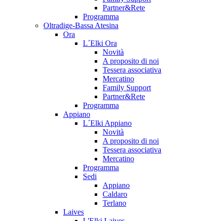
Partner&Rete
Programma
Oltradige-Bassa Atesina
Ora
L´Elki Ora
Novità
A proposito di noi
Tessera associativa
Mercatino
Family Support
Partner&Rete
Programma
Appiano
L´Elki Appiano
Novità
A proposito di noi
Tessera associativa
Mercatino
Programma
Sedi
Appiano
Caldaro
Terlano
Laives
L'Elki Laives