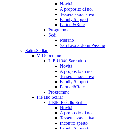
Novitá
A proposito di noi
Tessera associativa
Family Support
Partner&Rete
Programma
Sedi
Merano
San Leonardo in Passiria
Salto-Sciliar
Val Sarentino
L´Elki Val Sarentino
Novità
A proposito di noi
Tessera associativa
Family Support
Partner&Rete
Programma
Fié allo Sciliar
L'Elki Fié allo Sciliar
Novità
A proposito di noi
Tessera associativa
Incontro aperto
Family Support