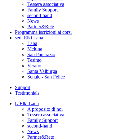
Tessera associativa
Family Support
second-hand
News
Partner&Rete
Programma
iscrizioni ai corsi
sedi
Elki Lana
Lana
Meltina
San Pancrazio
Tesimo
Verano
Santa Valburga
Senale - San Felice
Support
Testimonials
L´Elki Lana
A proposito di noi
Tessera associativa
Family Support
second-hand
News
Partner&Rete