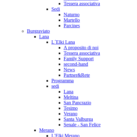
Tessera associativa
Sedi
Naturno
Martello
Parcines
Burgraviato
Lana
L´Elki Lana
A proposito di noi
Tessera associativa
Family Support
second-hand
News
Partner&Rete
Programma
sedi
Lana
Meltina
San Pancrazio
Tesimo
Verano
Santa Valburga
Senale - San Felice
Merano
L'Elki Merano