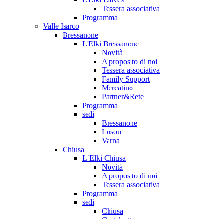
Tessera associativa
Programma
Valle Isarco
Bressanone
L'Elki Bressanone
Novità
A proposito di noi
Tessera associativa
Family Support
Mercatino
Partner&Rete
Programma
sedi
Bressanone
Luson
Varna
Chiusa
L´Elki Chiusa
Novità
A proposito di noi
Tessera associativa
Programma
sedi
Chiusa