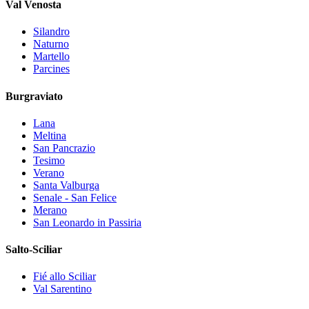
Val Venosta
Silandro
Naturno
Martello
Parcines
Burgraviato
Lana
Meltina
San Pancrazio
Tesimo
Verano
Santa Valburga
Senale - San Felice
Merano
San Leonardo in Passiria
Salto-Sciliar
Fié allo Sciliar
Val Sarentino