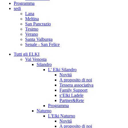
Programma
sedi
Lana
Meltina
San Pancrazio
Tesimo
Verano
Santa Valburga
Senale - San Felice
Tutti gli ELKI
Val Venosta
Silandro
L' Elki Silandro
Novitá
A proposito di noi
Tessera associativa
Family Support
s‘Elki Ladele
Partner&Rete
Programma
Naturno
L'Elki Naturno
Novitá
A proposito di noi