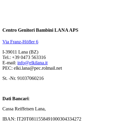
Centro Genitori Bambini LANA APS
Via Franz-Höfler 6
I-39011 Lana (BZ)
Tel.: +39 0473 563316
E-mail:
info@elkilana.it
PEC: elki.lana@pec.rolmail.net
St. -Nr. 91037060216
Dati Bancari
:
Cassa Reiffeisen Lana,
IBAN: IT20T0811558491000304334272