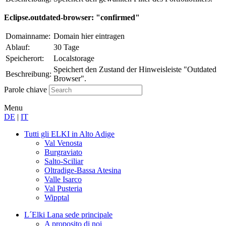
Eclipse.outdated-browser: "confirmed"
Domainname:
Domain hier eintragen
Ablauf:
30 Tage
Speicherort:
Localstorage
Speichert den Zustand der Hinweisleiste "Outdated
Beschreibung:
Browser".
Parole chiave
Menu
DE
|
IT
Tutti gli ELKI
in Alto Adige
Val Venosta
Burgraviato
Salto-Sciliar
Oltradige-Bassa Atesina
Valle Isarco
Val Pusteria
Wipptal
L´Elki Lana
sede principale
A proposito di noi