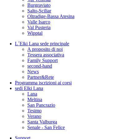
Burgraviato
Salto-Sciliar
Oltradige-Bassa Atesina
Valle Isarco
Val Pusteria
Wipptal
L´Elki Lana
sede principale
A proposito di noi
Tessera associativa
Family Support
second-hand
News
Partner&Rete
Programma
iscrizioni ai corsi
sedi
Elki Lana
Lana
Meltina
San Pancrazio
Tesimo
Verano
Santa Valburga
Senale - San Felice
Support