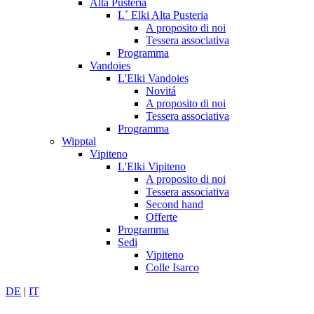
Alta Pusteria
L´ Elki Alta Pusteria
A proposito di noi
Tessera associativa
Programma
Vandoies
L'Elki Vandoies
Novitá
A proposito di noi
Tessera associativa
Programma
Wipptal
Vipiteno
L'Elki Vipiteno
A proposito di noi
Tessera associativa
Second hand
Offerte
Programma
Sedi
Vipiteno
Colle Isarco
DE
|
IT