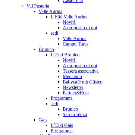
Castelrotto
Val Pusteria
Valle Aurina
L'Elki Valle Aurina
Novità
A proposito di noi
sedi
Valle Aurina
Campo Tures
Brunico
L´Elki Brunico
Novità
A proposito di noi
Tessera associativa
Mercatino
Babycafé mit Gästen
Newsletter
Partner&Rete
Programma
sedi
Brunico
San Lorenzo
Gais
L´Elki Gais
Programma