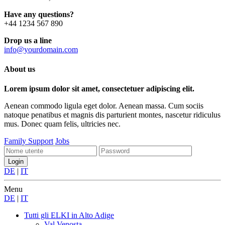
Have any questions?
+44 1234 567 890
Drop us a line
info@yourdomain.com
About us
Lorem ipsum dolor sit amet, consectetuer adipiscing elit.
Aenean commodo ligula eget dolor. Aenean massa. Cum sociis
natoque penatibus et magnis dis parturient montes, nascetur ridiculus
mus. Donec quam felis, ultricies nec.
Family Support
Jobs
DE
|
IT
Menu
DE
|
IT
Tutti gli ELKI
in Alto Adige
Val Venosta