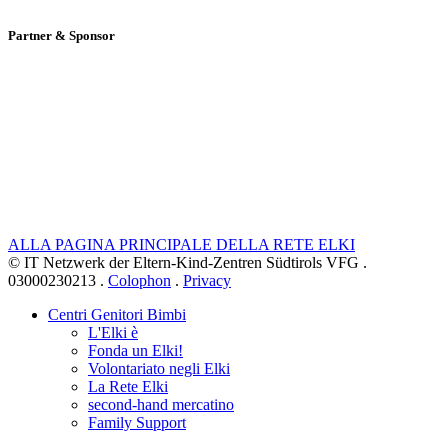
Partner & Sponsor
ALLA PAGINA PRINCIPALE DELLA RETE ELKI
© IT Netzwerk der Eltern-Kind-Zentren Südtirols VFG .
03000230213 .
Colophon
.
Privacy
Centri Genitori Bimbi
L'Elki è
Fonda un Elki!
Volontariato negli Elki
La Rete Elki
second-hand mercatino
Family Support