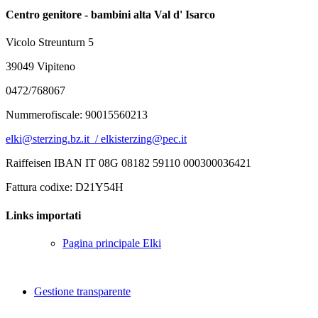
Centro genitore - bambini alta Val d' Isarco
Vicolo Streunturn 5
39049 Vipiteno
0472/768067
Nummerofiscale: 90015560213
elki@sterzing.bz.it / elkisterzing@pec.it
Raiffeisen IBAN IT 08G 08182 59110 000300036421
Fattura codixe: D21Y54H
Links importati
Pagina principale Elki
Gestione transparente