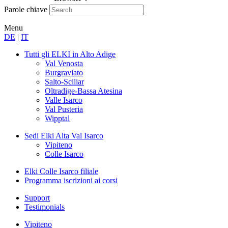
Parole chiave
Menu
DE
|
IT
Tutti gli ELKI
in Alto Adige
Val Venosta
Burgraviato
Salto-Sciliar
Oltradige-Bassa Atesina
Valle Isarco
Val Pusteria
Wipptal
Sedi
Elki Alta Val Isarco
Vipiteno
Colle Isarco
Elki Colle Isarco
filiale
Programma
iscrizioni ai corsi
Support
Testimonials
Vipiteno