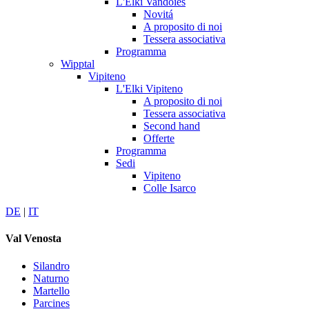
L'Elki Vandoies
Novitá
A proposito di noi
Tessera associativa
Programma
Wipptal
Vipiteno
L'Elki Vipiteno
A proposito di noi
Tessera associativa
Second hand
Offerte
Programma
Sedi
Vipiteno
Colle Isarco
DE
|
IT
Val Venosta
Silandro
Naturno
Martello
Parcines