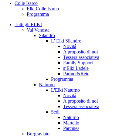
Colle Isarco
Elki Colle Isarco
Programma
Tutti gli ELKI
Val Venosta
Silandro
L' Elki Silandro
Novitá
A proposito di noi
Tessera associativa
Family Support
s‘Elki Ladele
Partner&Rete
Programma
Naturno
L'Elki Naturno
Novitá
A proposito di noi
Tessera associativa
Sedi
Naturno
Martello
Parcines
Burgraviato