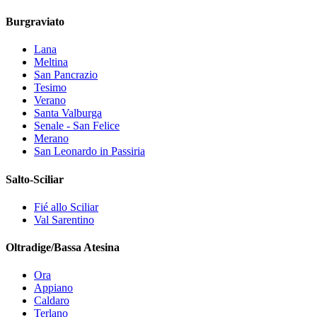
Burgraviato
Lana
Meltina
San Pancrazio
Tesimo
Verano
Santa Valburga
Senale - San Felice
Merano
San Leonardo in Passiria
Salto-Sciliar
Fié allo Sciliar
Val Sarentino
Oltradige/Bassa Atesina
Ora
Appiano
Caldaro
Terlano