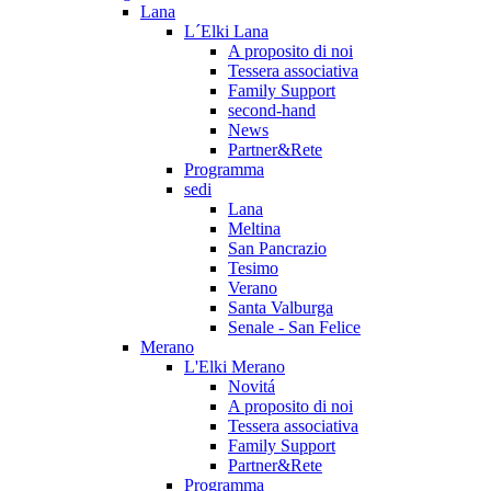
Lana
L´Elki Lana
A proposito di noi
Tessera associativa
Family Support
second-hand
News
Partner&Rete
Programma
sedi
Lana
Meltina
San Pancrazio
Tesimo
Verano
Santa Valburga
Senale - San Felice
Merano
L'Elki Merano
Novitá
A proposito di noi
Tessera associativa
Family Support
Partner&Rete
Programma