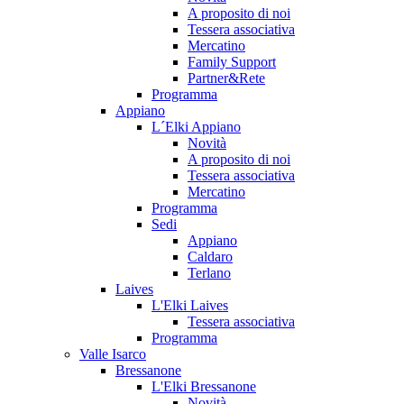
A proposito di noi
Tessera associativa
Mercatino
Family Support
Partner&Rete
Programma
Appiano
L´Elki Appiano
Novità
A proposito di noi
Tessera associativa
Mercatino
Programma
Sedi
Appiano
Caldaro
Terlano
Laives
L'Elki Laives
Tessera associativa
Programma
Valle Isarco
Bressanone
L'Elki Bressanone
Novità