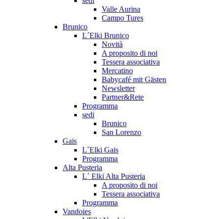
sedi
Valle Aurina
Campo Tures
Brunico
L´Elki Brunico
Novità
A proposito di noi
Tessera associativa
Mercatino
Babycafé mit Gästen
Newsletter
Partner&Rete
Programma
sedi
Brunico
San Lorenzo
Gais
L´Elki Gais
Programma
Alta Pusteria
L´ Elki Alta Pusteria
A proposito di noi
Tessera associativa
Programma
Vandoies