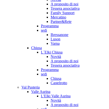
A proposito di noi
Tessera associativa
Family Support
Mercatino
Partner&Rete
Programma
sedi
Bressanone
Luson
Varna
Chiusa
L´Elki Chiusa
Novità
A proposito di noi
Tessera associativa
Programma
sedi
Chiusa
Castelrotto
Val Pusteria
Valle Aurina
L'Elki Valle Aurina
Novità
A proposito di noi