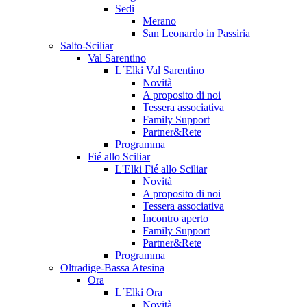
Sedi
Merano
San Leonardo in Passiria
Salto-Sciliar
Val Sarentino
L´Elki Val Sarentino
Novità
A proposito di noi
Tessera associativa
Family Support
Partner&Rete
Programma
Fié allo Sciliar
L'Elki Fié allo Sciliar
Novità
A proposito di noi
Tessera associativa
Incontro aperto
Family Support
Partner&Rete
Programma
Oltradige-Bassa Atesina
Ora
L´Elki Ora
Novità