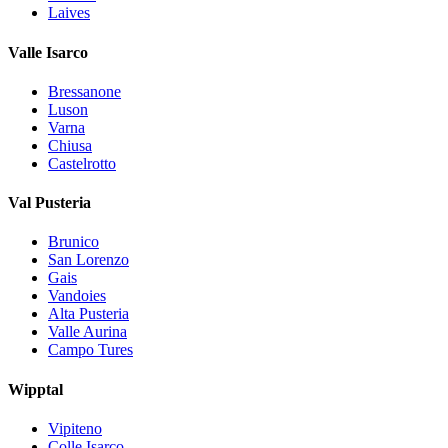
Laives
Valle Isarco
Bressanone
Luson
Varna
Chiusa
Castelrotto
Val Pusteria
Brunico
San Lorenzo
Gais
Vandoies
Alta Pusteria
Valle Aurina
Campo Tures
Wipptal
Vipiteno
Colle Isarco