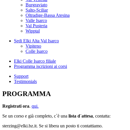
Burgraviato
Salto-Sciliar
Oltradige-Bassa Atesina
Valle Isarco
Val Pusteria
Wipptal
Sedi
Elki Alta Val Isarco
Vipiteno
Colle Isarco
Elki Colle Isarco
filiale
Programma
iscrizioni ai corsi
Support
Testimonials
PROGRAMMA
Registrati ora
.
qui.
Se un corso e già completo, c`è una
lista d`attesa
, contatta:
sterzing@elki.bz.it. Se si libera un posto ti contattiamo.