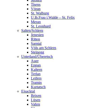
Mölten
Tisens
Vöran
St. Walburg
U.lb.Frau i.Walde – St. Felix
Meran
St. Leonhard
Salten/Schlern
Jenesien
Ritten
Sarntal
Völs am Schlern
Steinegg
Unterland/Überetsch
Auer
Eppan
Kaltern
Terlan
Leifers
Tramin
Kurtatsch
Eisacktal
Brixen
Lüsen
Vahrn