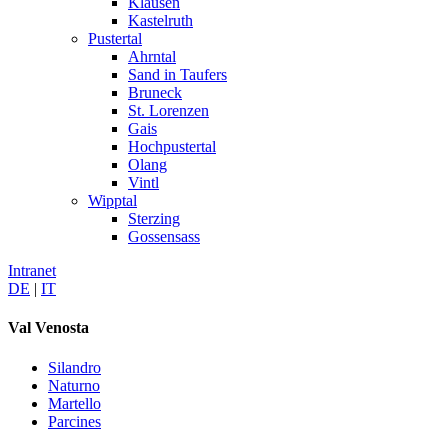
Klausen
Kastelruth
Pustertal
Ahrntal
Sand in Taufers
Bruneck
St. Lorenzen
Gais
Hochpustertal
Olang
Vintl
Wipptal
Sterzing
Gossensass
Intranet
DE
|
IT
Val Venosta
Silandro
Naturno
Martello
Parcines