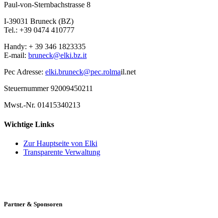
Paul-von-Sternbachstrasse 8
I-39031 Bruneck (BZ)
Tel.: +39 0474 410777
Handy: + 39 346 1823335
E-mail:
bruneck@elki.bz.it
Pec Adresse:
elki.bruneck@pec.rolma
il.net
Steuernummer 92009450211
Mwst.-Nr. 01415340213
Wichtige Links
Zur Hauptseite von Elki
Transparente Verwaltung
Partner & Sponsoren