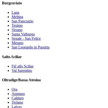
Burgraviato
Lana
Meltina
San Pancrazio
Tesimo
Verano
Santa Valburga
Senale - San Felice
Merano
San Leonardo in Passiria
Salto-Sciliar
Fié allo Sciliar
Val Sarentino
Oltradige/Bassa Atesina
Ora
Appiano
Caldaro
Terlano
Laives