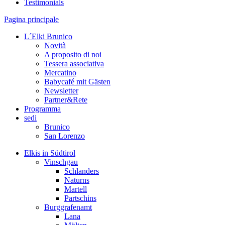
Testimonials
Pagina principale
L´Elki Brunico
Novità
A proposito di noi
Tessera associativa
Mercatino
Babycafé mit Gästen
Newsletter
Partner&Rete
Programma
sedi
Brunico
San Lorenzo
Elkis in Südtirol
Vinschgau
Schlanders
Naturns
Martell
Partschins
Burggrafenamt
Lana