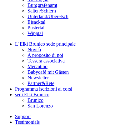
Burggrafenamt
Salten/Schlern
Unterland/Überetsch
Eisacktal
Pustertal
Wipptal
L´Elki Brunico
sede principale
Novità
A proposito di noi
Tessera associativa
Mercatino
Babycafé mit Gästen
Newsletter
Partner&Rete
Programma
iscrizioni ai corsi
sedi
Elki Brunico
Brunico
San Lorenzo
Support
Testimonials