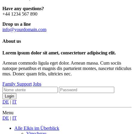
Have any questions?
+44 1234 567 890
Drop us a line
info@yourdomain.com
About us
Lorem ipsum dolor sit amet, consectetuer adipiscing elit.
Aenean commodo ligula eget dolor. Aenean massa. Cum sociis
natoque penatibus et magnis dis parturient montes, nascetur ridiculus
mus. Donec quam felis, ultricies nec.
Family Support
Jobs
DE
|
IT
Menu
DE
|
IT
Alle Elkis
im Überblick
Vinschgau