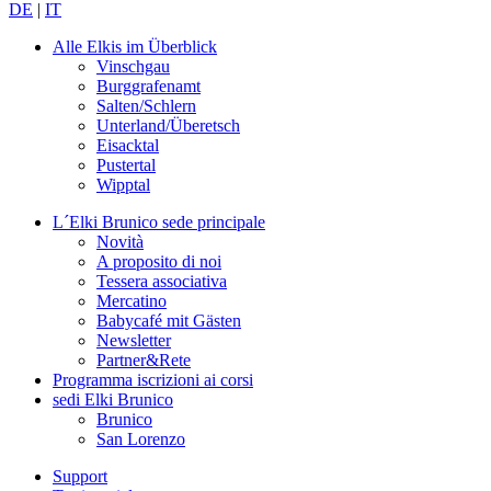
DE
|
IT
Alle Elkis
im Überblick
Vinschgau
Burggrafenamt
Salten/Schlern
Unterland/Überetsch
Eisacktal
Pustertal
Wipptal
L´Elki Brunico
sede principale
Novità
A proposito di noi
Tessera associativa
Mercatino
Babycafé mit Gästen
Newsletter
Partner&Rete
Programma
iscrizioni ai corsi
sedi
Elki Brunico
Brunico
San Lorenzo
Support