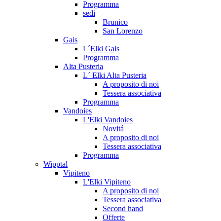
Programma
sedi
Brunico
San Lorenzo
Gais
L´Elki Gais
Programma
Alta Pusteria
L´ Elki Alta Pusteria
A proposito di noi
Tessera associativa
Programma
Vandoies
L'Elki Vandoies
Novitá
A proposito di noi
Tessera associativa
Programma
Wipptal
Vipiteno
L'Elki Vipiteno
A proposito di noi
Tessera associativa
Second hand
Offerte