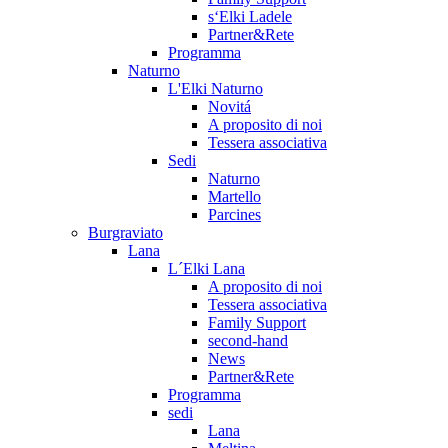
s‘Elki Ladele
Partner&Rete
Programma
Naturno
L'Elki Naturno
Novitá
A proposito di noi
Tessera associativa
Sedi
Naturno
Martello
Parcines
Burgraviato
Lana
L´Elki Lana
A proposito di noi
Tessera associativa
Family Support
second-hand
News
Partner&Rete
Programma
sedi
Lana