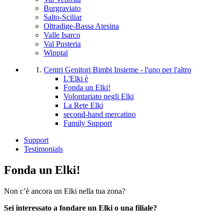
Burgraviato
Salto-Sciliar
Oltradige-Bassa Atesina
Valle Isarco
Val Pusteria
Wipptal
Centri Genitori Bimbi
Insieme - l'uno per l'altro
L'Elki è
Fonda un Elki!
Volontariato negli Elki
La Rete Elki
second-hand mercatino
Family Support
Support
Testimonials
Fonda un Elki!
Non c’è ancora un Elki nella tua zona?
Sei interessato a fondare un Elki o una filiale?