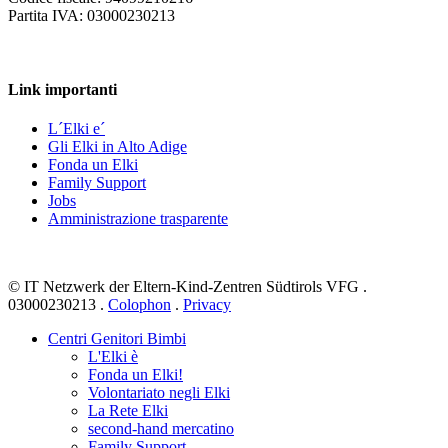
Partita IVA: 03000230213
Link importanti
L´Elki e´
Gli Elki in Alto Adige
Fonda un Elki
Family Support
Jobs
Amministrazione trasparente
© IT Netzwerk der Eltern-Kind-Zentren Südtirols VFG .
03000230213 .
Colophon
.
Privacy
Centri Genitori Bimbi
L'Elki è
Fonda un Elki!
Volontariato negli Elki
La Rete Elki
second-hand mercatino
Family Support