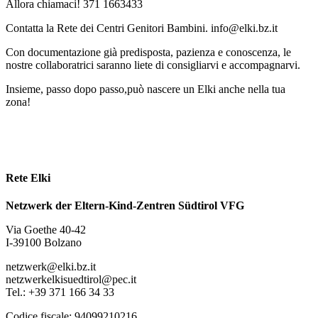
Allora chiamaci! 371 1663433
Contatta la Rete dei Centri Genitori Bambini. info@elki.bz.it
Con documentazione già predisposta, pazienza e conoscenza, le
nostre collaboratrici saranno liete di consigliarvi e accompagnarvi.
Insieme, passo dopo passo,può nascere un Elki anche nella tua
zona!
Rete Elki
Netzwerk der Eltern-Kind-Zentren Südtirol VFG
Via Goethe 40-42
I-39100 Bolzano
netzwerk@elki.bz.it
netzwerkelkisuedtirol@pec.it
Tel.: +39 371 166 34 33
Codice fiscale: 94099210216