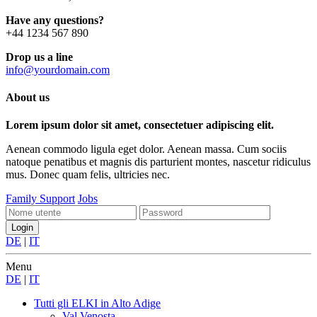
Have any questions?
+44 1234 567 890
Drop us a line
info@yourdomain.com
About us
Lorem ipsum dolor sit amet, consectetuer adipiscing elit.
Aenean commodo ligula eget dolor. Aenean massa. Cum sociis
natoque penatibus et magnis dis parturient montes, nascetur ridiculus
mus. Donec quam felis, ultricies nec.
Family Support
Jobs
DE
|
IT
Menu
DE
|
IT
Tutti gli ELKI
in Alto Adige
Val Venosta