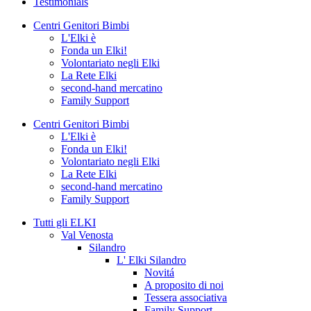
Testimonials
Centri Genitori Bimbi
L'Elki è
Fonda un Elki!
Volontariato negli Elki
La Rete Elki
second-hand mercatino
Family Support
Centri Genitori Bimbi
L'Elki è
Fonda un Elki!
Volontariato negli Elki
La Rete Elki
second-hand mercatino
Family Support
Tutti gli ELKI
Val Venosta
Silandro
L' Elki Silandro
Novitá
A proposito di noi
Tessera associativa
Family Support