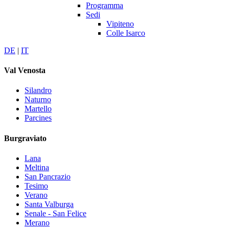
Programma
Sedi
Vipiteno
Colle Isarco
DE
|
IT
Val Venosta
Silandro
Naturno
Martello
Parcines
Burgraviato
Lana
Meltina
San Pancrazio
Tesimo
Verano
Santa Valburga
Senale - San Felice
Merano