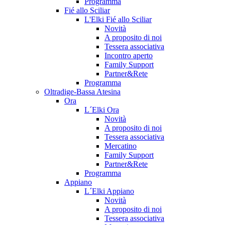
Programma
Fié allo Sciliar
L'Elki Fié allo Sciliar
Novità
A proposito di noi
Tessera associativa
Incontro aperto
Family Support
Partner&Rete
Programma
Oltradige-Bassa Atesina
Ora
L´Elki Ora
Novità
A proposito di noi
Tessera associativa
Mercatino
Family Support
Partner&Rete
Programma
Appiano
L´Elki Appiano
Novità
A proposito di noi
Tessera associativa