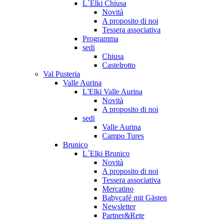
L´Elki Chiusa
Novità
A proposito di noi
Tessera associativa
Programma
sedi
Chiusa
Castelrotto
Val Pusteria
Valle Aurina
L'Elki Valle Aurina
Novità
A proposito di noi
sedi
Valle Aurina
Campo Tures
Brunico
L´Elki Brunico
Novità
A proposito di noi
Tessera associativa
Mercatino
Babycafé mit Gästen
Newsletter
Partner&Rete