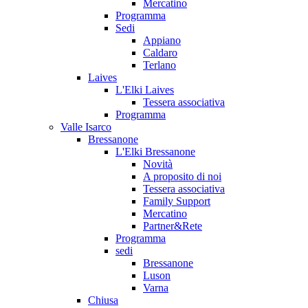
Mercatino
Programma
Sedi
Appiano
Caldaro
Terlano
Laives
L'Elki Laives
Tessera associativa
Programma
Valle Isarco
Bressanone
L'Elki Bressanone
Novità
A proposito di noi
Tessera associativa
Family Support
Mercatino
Partner&Rete
Programma
sedi
Bressanone
Luson
Varna
Chiusa