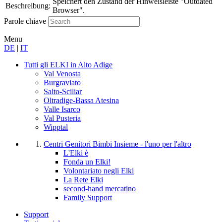
Speichert den Zustand der Hinweisleiste "Outdated
Beschreibung:
Browser".
Parole chiave
Menu
DE
|
IT
Tutti gli ELKI
in Alto Adige
Val Venosta
Burgraviato
Salto-Sciliar
Oltradige-Bassa Atesina
Valle Isarco
Val Pusteria
Wipptal
Centri Genitori Bimbi
Insieme - l'uno per l'altro
L'Elki è
Fonda un Elki!
Volontariato negli Elki
La Rete Elki
second-hand mercatino
Family Support
Support