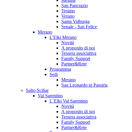
Meltina
San Pancrazio
Tesimo
Verano
Santa Valburga
Senale - San Felice
Merano
L'Elki Merano
Novitá
A proposito di noi
Tessera associativa
Family Support
Partner&Rete
Programma
Sedi
Merano
San Leonardo in Passiria
Salto-Sciliar
Val Sarentino
L´Elki Val Sarentino
Novità
A proposito di noi
Tessera associativa
Family Support
Partner&Rete