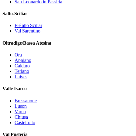
San Leonardo in Passiria
Salto-Sciliar
Fié allo Sciliar
Val Sarentino
Oltradige/Bassa Atesina
Ora
Appiano
Caldaro
Terlano
Laives
Valle Isarco
Bressanone
Luson
Varna
Chiusa
Castelrotto
Val Pusteria