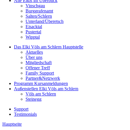
Alle Elkis
im Überblick
Vinschgau
Burggrafenamt
Salten/Schlern
Unterland/Überetsch
Eisacktal
Pustertal
Wipptal
Das Elki Völs am Schlern
Hauptstelle
Aktuelles
Über uns
Mitgliedschaft
Offener Treff
Family Support
Partner&Netzwerk
Programm
Kursanmeldungen
Außenstellen
Elki Völs am Schlern
Völs am Schlern
Steinegg
Support
Testimonials
Hauptseite