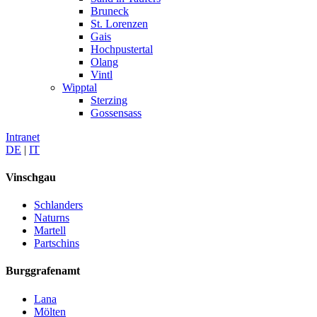
Bruneck
St. Lorenzen
Gais
Hochpustertal
Olang
Vintl
Wipptal
Sterzing
Gossensass
Intranet
DE
|
IT
Vinschgau
Schlanders
Naturns
Martell
Partschins
Burggrafenamt
Lana
Mölten