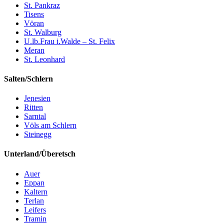
St. Pankraz
Tisens
Vöran
St. Walburg
U.lb.Frau i.Walde – St. Felix
Meran
St. Leonhard
Salten/Schlern
Jenesien
Ritten
Sarntal
Völs am Schlern
Steinegg
Unterland/Überetsch
Auer
Eppan
Kaltern
Terlan
Leifers
Tramin