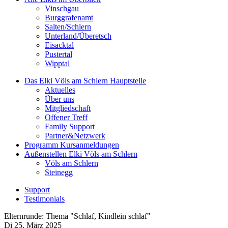
Vinschgau
Burggrafenamt
Salten/Schlern
Unterland/Überetsch
Eisacktal
Pustertal
Wipptal
Das Elki Völs am Schlern
Hauptstelle
Aktuelles
Über uns
Mitgliedschaft
Offener Treff
Family Support
Partner&Netzwerk
Programm
Kursanmeldungen
Außenstellen
Elki Völs am Schlern
Völs am Schlern
Steinegg
Support
Testimonials
Elternrunde: Thema "Schlaf, Kindlein schlaf"
Di 25.
März
2025