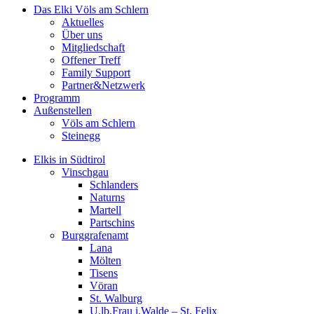
Das Elki Völs am Schlern
Aktuelles
Über uns
Mitgliedschaft
Offener Treff
Family Support
Partner&Netzwerk
Programm
Außenstellen
Völs am Schlern
Steinegg
Elkis in Südtirol
Vinschgau
Schlanders
Naturns
Martell
Partschins
Burggrafenamt
Lana
Mölten
Tisens
Vöran
St. Walburg
U.lb.Frau i.Walde – St. Felix