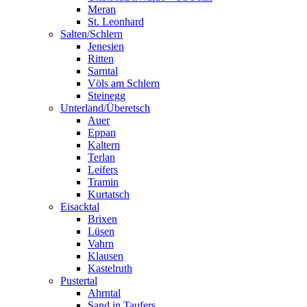
Meran
St. Leonhard
Salten/Schlern
Jenesien
Ritten
Sarntal
Völs am Schlern
Steinegg
Unterland/Überetsch
Auer
Eppan
Kaltern
Terlan
Leifers
Tramin
Kurtatsch
Eisacktal
Brixen
Lüsen
Vahrn
Klausen
Kastelruth
Pustertal
Ahrntal
Sand in Taufers