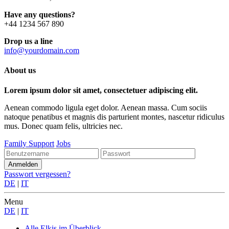
Have any questions?
+44 1234 567 890
Drop us a line
info@yourdomain.com
About us
Lorem ipsum dolor sit amet, consectetuer adipiscing elit.
Aenean commodo ligula eget dolor. Aenean massa. Cum sociis
natoque penatibus et magnis dis parturient montes, nascetur ridiculus
mus. Donec quam felis, ultricies nec.
Family Support
Jobs
Passwort vergessen?
DE
|
IT
Menu
DE
|
IT
Alle Elkis
im Überblick