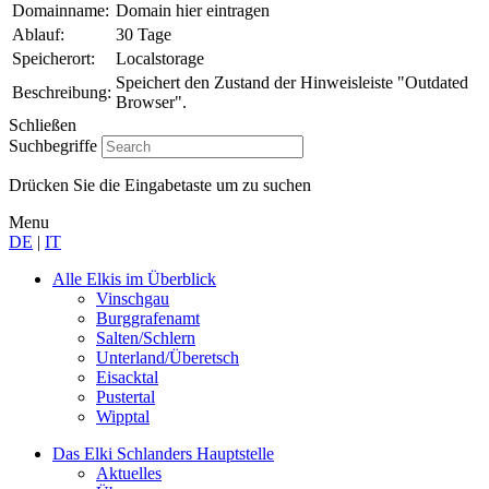
Domainname:
Domain hier eintragen
Ablauf:
30 Tage
Speicherort:
Localstorage
Speichert den Zustand der Hinweisleiste "Outdated
Beschreibung:
Browser".
Schließen
Suchbegriffe
Drücken Sie die Eingabetaste um zu suchen
Menu
DE
|
IT
Alle Elkis
im Überblick
Vinschgau
Burggrafenamt
Salten/Schlern
Unterland/Überetsch
Eisacktal
Pustertal
Wipptal
Das Elki Schlanders
Hauptstelle
Aktuelles