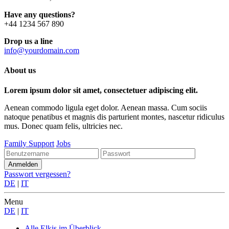
Have any questions?
+44 1234 567 890
Drop us a line
info@yourdomain.com
About us
Lorem ipsum dolor sit amet, consectetuer adipiscing elit.
Aenean commodo ligula eget dolor. Aenean massa. Cum sociis
natoque penatibus et magnis dis parturient montes, nascetur ridiculus
mus. Donec quam felis, ultricies nec.
Family Support
Jobs
Passwort vergessen?
DE
|
IT
Menu
DE
|
IT
Alle Elkis
im Überblick