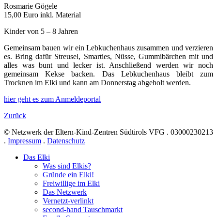
Rosmarie Gögele
15,00 Euro inkl. Material
Kinder von 5 – 8 Jahren
Gemeinsam bauen wir ein Lebkuchenhaus zusammen und verzieren
es. Bring dafür Streusel, Smarties, Nüsse, Gummibärchen mit und
alles was bunt und lecker ist. Anschließend werden wir noch
gemeinsam Kekse backen. Das Lebkuchenhaus bleibt zum
Trocknen im Elki und kann am Donnerstag abgeholt werden.
hier geht es zum Anmeldeportal
Zurück
© Netzwerk der Eltern-Kind-Zentren Südtirols VFG . 03000230213
.
Impressum
.
Datenschutz
Das Elki
Was sind Elkis?
Gründe ein Elki!
Freiwillige im Elki
Das Netzwerk
Vernetzt-verlinkt
second-hand Tauschmarkt