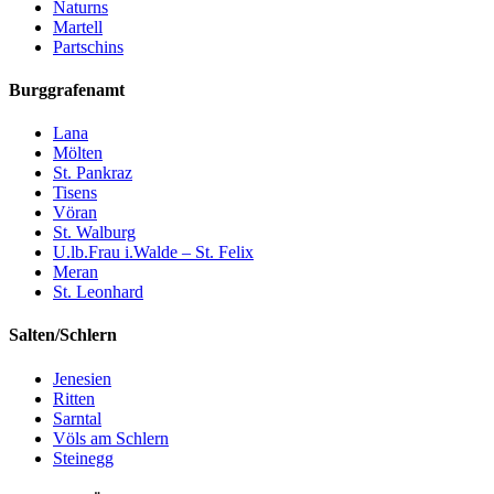
Naturns
Martell
Partschins
Burggrafenamt
Lana
Mölten
St. Pankraz
Tisens
Vöran
St. Walburg
U.lb.Frau i.Walde – St. Felix
Meran
St. Leonhard
Salten/Schlern
Jenesien
Ritten
Sarntal
Völs am Schlern
Steinegg