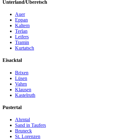
Unterland/Überetsch
Auer
Eppan
Kaltern
Terlan
Leifers
Tramin
Kurtatsch
Eisacktal
Brixen
Lüsen
Vahrn
Klausen
Kastelruth
Pustertal
Ahrntal
Sand in Taufers
Bruneck
St. Lorenzen