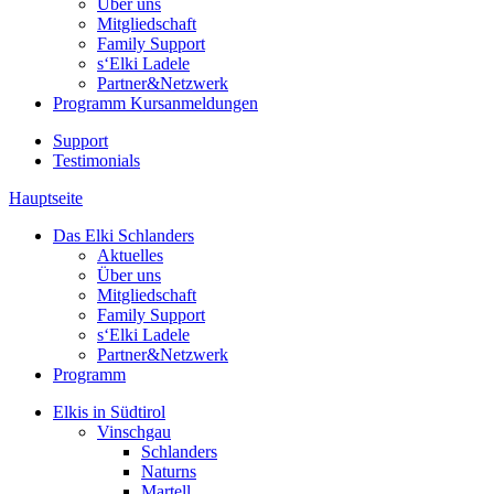
Über uns
Mitgliedschaft
Family Support
s‘Elki Ladele
Partner&Netzwerk
Programm
Kursanmeldungen
Support
Testimonials
Hauptseite
Das Elki Schlanders
Aktuelles
Über uns
Mitgliedschaft
Family Support
s‘Elki Ladele
Partner&Netzwerk
Programm
Elkis in Südtirol
Vinschgau
Schlanders
Naturns
Martell