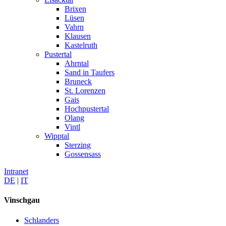
Brixen
Lüsen
Vahrn
Klausen
Kastelruth
Pustertal
Ahrntal
Sand in Taufers
Bruneck
St. Lorenzen
Gais
Hochpustertal
Olang
Vintl
Wipptal
Sterzing
Gossensass
Intranet
DE
|
IT
Vinschgau
Schlanders