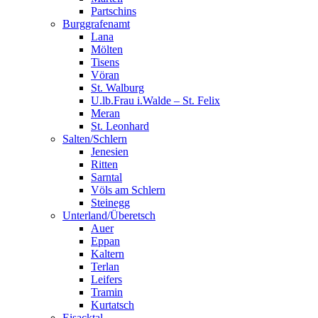
Partschins
Burggrafenamt
Lana
Mölten
Tisens
Vöran
St. Walburg
U.lb.Frau i.Walde – St. Felix
Meran
St. Leonhard
Salten/Schlern
Jenesien
Ritten
Sarntal
Völs am Schlern
Steinegg
Unterland/Überetsch
Auer
Eppan
Kaltern
Terlan
Leifers
Tramin
Kurtatsch
Eisacktal