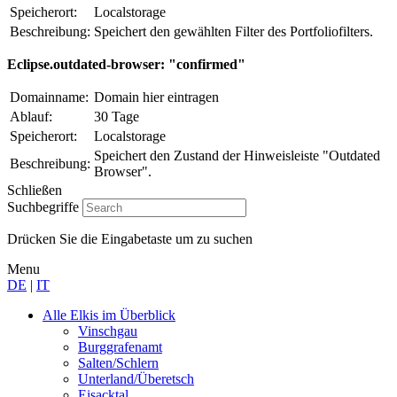
Speicherort:
Localstorage
Beschreibung:
Speichert den gewählten Filter des Portfoliofilters.
Eclipse.outdated-browser: "confirmed"
Domainname:
Domain hier eintragen
Ablauf:
30 Tage
Speicherort:
Localstorage
Speichert den Zustand der Hinweisleiste "Outdated
Beschreibung:
Browser".
Schließen
Suchbegriffe
Drücken Sie die Eingabetaste um zu suchen
Menu
DE
|
IT
Alle Elkis
im Überblick
Vinschgau
Burggrafenamt
Salten/Schlern
Unterland/Überetsch
Eisacktal