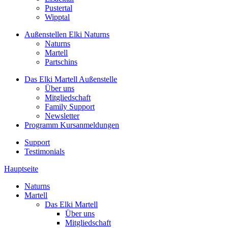
Pustertal
Wipptal
Außenstellen
Elki Naturns
Naturns
Martell
Partschins
Das Elki Martell
Außenstelle
Über uns
Mitgliedschaft
Family Support
Newsletter
Programm
Kursanmeldungen
Support
Testimonials
Hauptseite
Naturns
Martell
Das Elki Martell
Über uns
Mitgliedschaft