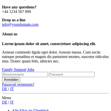
Have any questions?
+44 1234 567 890
Drop us a line
info@yourdomain.com
About us
Lorem ipsum dolor sit amet, consectetuer adipiscing elit.
Aenean commodo ligula eget dolor. Aenean massa. Cum sociis
natoque penatibus et magnis dis parturient montes, nascetur ridiculus
mus. Donec quam felis, ultricies nec.
Family Support
Jobs
Passwort vergessen?
DE
|
IT
Menu
DE
|
IT
Alle Elkis
im Überblick