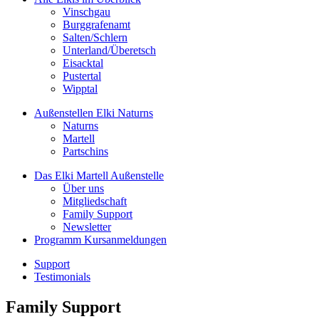
Vinschgau
Burggrafenamt
Salten/Schlern
Unterland/Überetsch
Eisacktal
Pustertal
Wipptal
Außenstellen
Elki Naturns
Naturns
Martell
Partschins
Das Elki Martell
Außenstelle
Über uns
Mitgliedschaft
Family Support
Newsletter
Programm
Kursanmeldungen
Support
Testimonials
Family Support