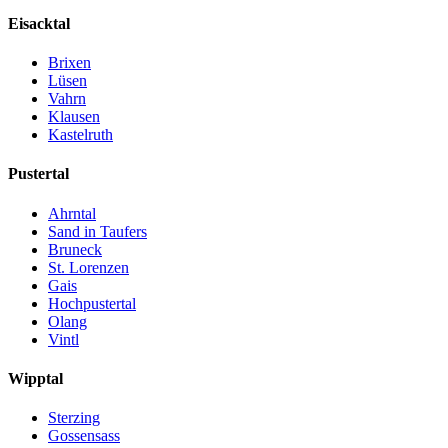
Eisacktal
Brixen
Lüsen
Vahrn
Klausen
Kastelruth
Pustertal
Ahrntal
Sand in Taufers
Bruneck
St. Lorenzen
Gais
Hochpustertal
Olang
Vintl
Wipptal
Sterzing
Gossensass