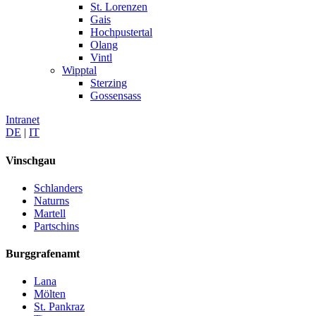
St. Lorenzen
Gais
Hochpustertal
Olang
Vintl
Wipptal
Sterzing
Gossensass
Intranet
DE
|
IT
Vinschgau
Schlanders
Naturns
Martell
Partschins
Burggrafenamt
Lana
Mölten
St. Pankraz