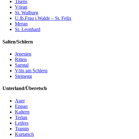
Tisens
Vöran
St. Walburg
U.lb.Frau i.Walde – St. Felix
Meran
St. Leonhard
Salten/Schlern
Jenesien
Ritten
Sarntal
Völs am Schlern
Steinegg
Unterland/Überetsch
Auer
Eppan
Kaltern
Terlan
Leifers
Tramin
Kurtatsch