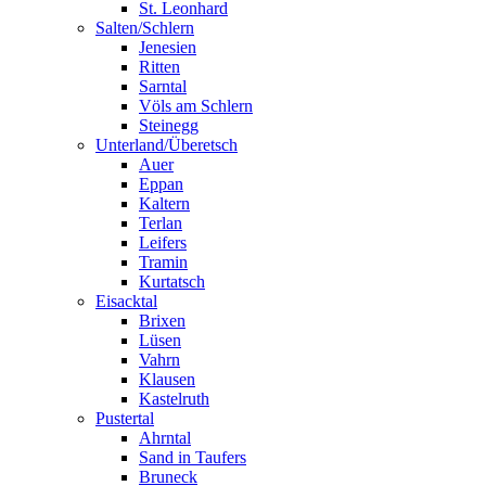
St. Leonhard
Salten/Schlern
Jenesien
Ritten
Sarntal
Völs am Schlern
Steinegg
Unterland/Überetsch
Auer
Eppan
Kaltern
Terlan
Leifers
Tramin
Kurtatsch
Eisacktal
Brixen
Lüsen
Vahrn
Klausen
Kastelruth
Pustertal
Ahrntal
Sand in Taufers
Bruneck