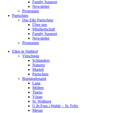
Family Support
Newsletter
Programm
Partschins
Das Elki Partschins
Über uns
Mitgliedschaft
Family Support
Newsletter
Programm
Elkis in Südtirol
Vinschgau
Schlanders
Naturns
Martell
Partschins
Burggrafenamt
Lana
Mölten
Tisens
Vöran
St. Walburg
U.lb.Frau i.Walde – St. Felix
Meran