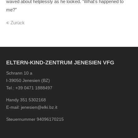
waved about helplessly as he looked. "What's happened to
me?"
Zurück
ELTERN-KIND-ZENTRUM JENESIEN VFG
Schrann 10 a
I-39050 Jenesien (BZ)
Tel.: +39 0471 1888497
Handy 351 5302168
E-mail:
jenesien@elki.bz.it
Steuernummer 94096170215