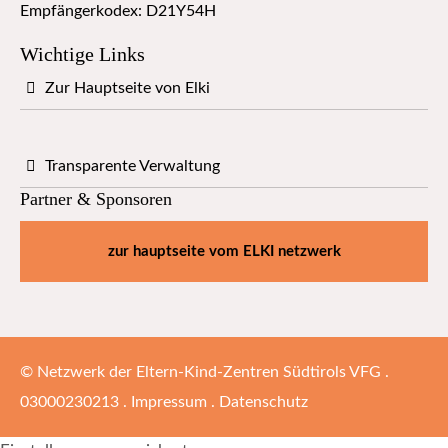
Empfängerkodex: D21Y54H
Wichtige Links
Zur Hauptseite von Elki
Transparente Verwaltung
Partner & Sponsoren
zur hauptseite vom ELKI netzwerk
© Netzwerk der Eltern-Kind-Zentren Südtirols VFG .
03000230213 .
Impressum
.
Datenschutz