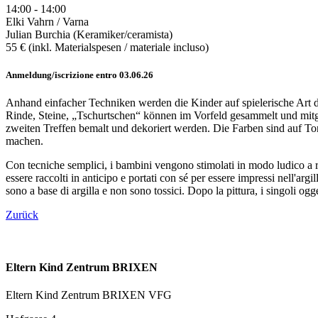
14:00 - 14:00
Elki Vahrn / Varna
Julian Burchia (Keramiker/ceramista)
55 € (inkl. Materialspesen / materiale incluso)
Anmeldung/iscrizione entro 03.06.26
Anhand einfacher Techniken werden die Kinder auf spielerische Art d
Rinde, Steine, „Tschurtschen“ können im Vorfeld gesammelt und mitg
zweiten Treffen bemalt und dekoriert werden. Die Farben sind auf Ton
machen.
Con tecniche semplici, i bambini vengono stimolati in modo ludico a real
essere raccolti in anticipo e portati con sé per essere impressi nell'argi
sono a base di argilla e non sono tossici. Dopo la pittura, i singoli ogge
Zurück
Eltern Kind Zentrum BRIXEN
Eltern Kind Zentrum BRIXEN VFG