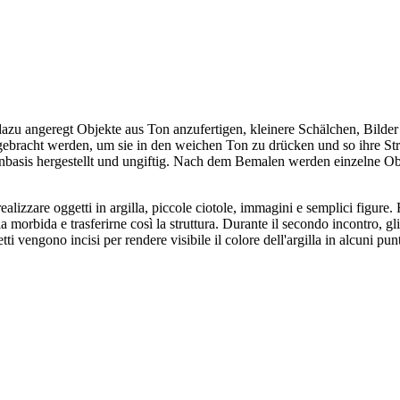
azu angeregt Objekte aus Ton anzufertigen, kleinere Schälchen, Bilder 
ebracht werden, um sie in den weichen Ton zu drücken und so ihre St
basis hergestellt und ungiftig. Nach dem Bemalen werden einzelne Obje
izzare oggetti in argilla, piccole ciotole, immagini e semplici figure. F
lla morbida e trasferirne così la struttura. Durante il secondo incontro, gl
tti vengono incisi per rendere visibile il colore dell'argilla in alcuni punt