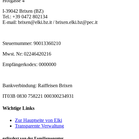
Hofgasse 4
I-39042 Brixen (BZ)
Tel.: +39 0472 802134
E-mail: brixen@elki.bz.it / brixen.elki.bz@pec.it
Steuernummer: 90013360210
Mwst. Nr: 02246420216
Empfängerkodex: 0000000
Bankverbindung: Raiffeisen Brixen
IT03B 0830 758221 000300234931
Wichtige Links
Zur Hauptseite von Elki
Transparente Verwaltung
gefördert von der Familienagentur