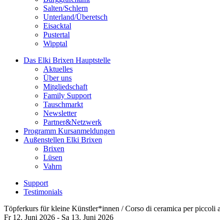
Salten/Schlern
Unterland/Überetsch
Eisacktal
Pustertal
Wipptal
Das Elki Brixen
Hauptstelle
Aktuelles
Über uns
Mitgliedschaft
Family Support
Tauschmarkt
Newsletter
Partner&Netzwerk
Programm
Kursanmeldungen
Außenstellen
Elki Brixen
Brixen
Lüsen
Vahrn
Support
Testimonials
Töpferkurs für kleine Künstler*innen / Corso di ceramica per piccoli ar
Fr 12.
Juni
2026
-
Sa 13.
Juni
2026