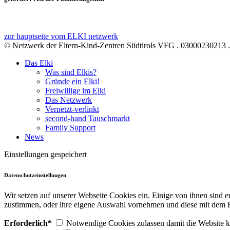
zur hauptseite vom ELKI netzwerk
© Netzwerk der Eltern-Kind-Zentren Südtirols VFG . 03000230213 
Das Elki
Was sind Elkis?
Gründe ein Elki!
Freiwillige im Elki
Das Netzwerk
Vernetzt-verlinkt
second-hand Tauschmarkt
Family Support
News
Einstellungen gespeichert
Datenschutzeinstellungen
Wir setzen auf unserer Webseite Cookies ein. Einige von ihnen sind 
zustimmen, oder ihre eigene Auswahl vornehmen und diese mit dem B
Erforderlich*
Notwendige Cookies zulassen damit die Website ko