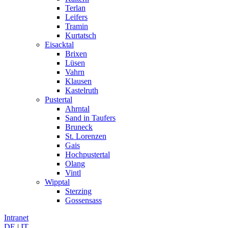
Terlan
Leifers
Tramin
Kurtatsch
Eisacktal
Brixen
Lüsen
Vahrn
Klausen
Kastelruth
Pustertal
Ahrntal
Sand in Taufers
Bruneck
St. Lorenzen
Gais
Hochpustertal
Olang
Vintl
Wipptal
Sterzing
Gossensass
Intranet
DE
|
IT