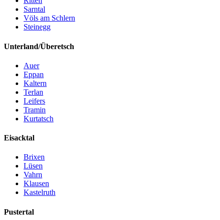
Ritten
Sarntal
Völs am Schlern
Steinegg
Unterland/Überetsch
Auer
Eppan
Kaltern
Terlan
Leifers
Tramin
Kurtatsch
Eisacktal
Brixen
Lüsen
Vahrn
Klausen
Kastelruth
Pustertal