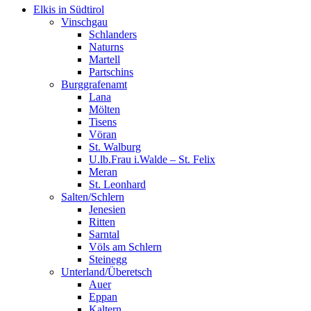
Elkis in Südtirol
Vinschgau
Schlanders
Naturns
Martell
Partschins
Burggrafenamt
Lana
Mölten
Tisens
Vöran
St. Walburg
U.lb.Frau i.Walde – St. Felix
Meran
St. Leonhard
Salten/Schlern
Jenesien
Ritten
Sarntal
Völs am Schlern
Steinegg
Unterland/Überetsch
Auer
Eppan
Kaltern