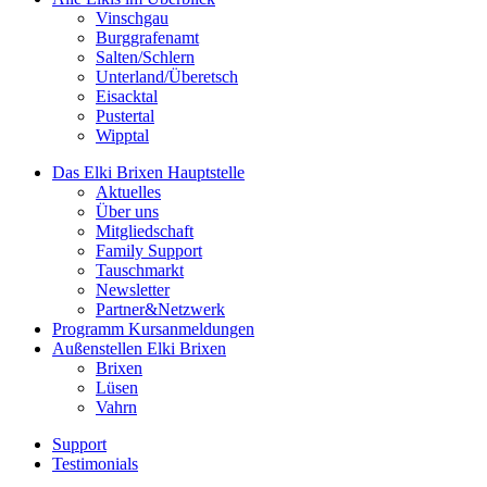
Vinschgau
Burggrafenamt
Salten/Schlern
Unterland/Überetsch
Eisacktal
Pustertal
Wipptal
Das Elki Brixen
Hauptstelle
Aktuelles
Über uns
Mitgliedschaft
Family Support
Tauschmarkt
Newsletter
Partner&Netzwerk
Programm
Kursanmeldungen
Außenstellen
Elki Brixen
Brixen
Lüsen
Vahrn
Support
Testimonials