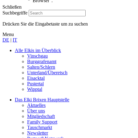
Browser".
Schließen
Suchbegriffe
Drücken Sie die Eingabetaste um zu suchen
Menu
DE
|
IT
Alle Elkis
im Überblick
Vinschgau
Burggrafenamt
Salten/Schlern
Unterland/Überetsch
Eisacktal
Pustertal
Wipptal
Das Elki Brixen
Hauptstelle
Aktuelles
Über uns
Mitgliedschaft
Family Support
Tauschmarkt
Newsletter