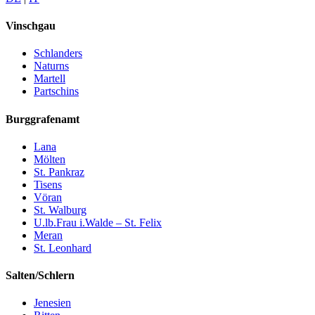
Vinschgau
Schlanders
Naturns
Martell
Partschins
Burggrafenamt
Lana
Mölten
St. Pankraz
Tisens
Vöran
St. Walburg
U.lb.Frau i.Walde – St. Felix
Meran
St. Leonhard
Salten/Schlern
Jenesien