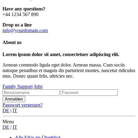
Have any questions?
+44 1234 567 890
Drop us a line
info@yourdomain.com
About us
Lorem ipsum dolor sit amet, consectetuer adipiscing elit.
Aenean commodo ligula eget dolor. Aenean massa. Cum sociis
natoque penatibus et magnis dis parturient montes, nascetur ridiculus
mus. Donec quam felis, ultricies nec.
Family Support
Jobs
Passwort vergessen?
DE
|
IT
Menu
DE
|
IT
Alle Elkis
im Überblick