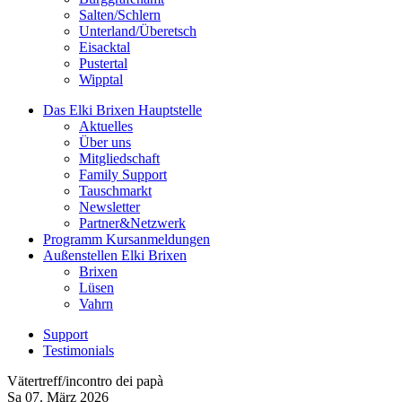
Salten/Schlern
Unterland/Überetsch
Eisacktal
Pustertal
Wipptal
Das Elki Brixen
Hauptstelle
Aktuelles
Über uns
Mitgliedschaft
Family Support
Tauschmarkt
Newsletter
Partner&Netzwerk
Programm
Kursanmeldungen
Außenstellen
Elki Brixen
Brixen
Lüsen
Vahrn
Support
Testimonials
Vätertreff/incontro dei papà
Sa 07.
März
2026