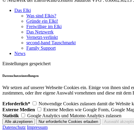
© Netzwerk der Eltern-Kind-Zentren Südtirols VFG . 03000230213 
Das Elki
Was sind Elkis?
Gründe ein Elki!
Freiwillige im Elki
Das Netzwerk
Vernetzt-verlinkt
second-hand Tauschmarkt
Family Support
News
Einstellungen gespeichert
Datenschutzeinstellungen
Wir setzen auf unserer Webseite Cookies ein. Einige von ihnen sind 
zustimmen, oder ihre eigene Auswahl vornehmen und diese mit dem B
Erforderlich*
Notwendige Cookies zulassen damit die Website ko
Externe Medien
Externe Medien wie Google Fonts, Google Map
Statistik
Google Analytics und Matomo Analytics zulassen
Datenschutz
Impressum