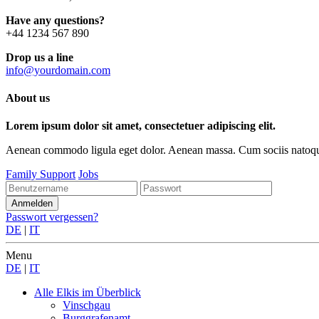
Have any questions?
+44 1234 567 890
Drop us a line
info@yourdomain.com
About us
Lorem ipsum dolor sit amet, consectetuer adipiscing elit.
Aenean commodo ligula eget dolor. Aenean massa. Cum sociis natoque p
Family Support
Jobs
Passwort vergessen?
DE
|
IT
Menu
DE
|
IT
Alle Elkis
im Überblick
Vinschgau
Burggrafenamt