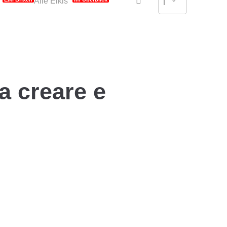
Alle Elkis
|
a creare e