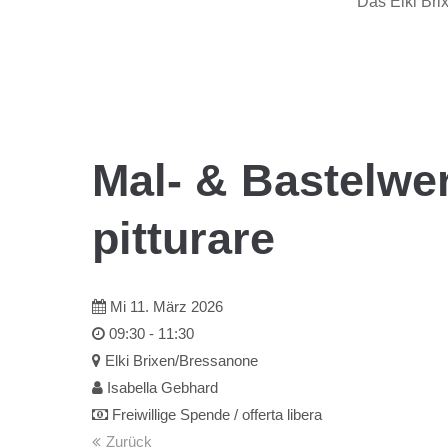
Das Elki Bri
Mal- & Bastelwer
pitturare
Mi 11.
März
2026
09:30 - 11:30
Elki Brixen/Bressanone
Isabella Gebhard
Freiwillige Spende / offerta libera
Zurück