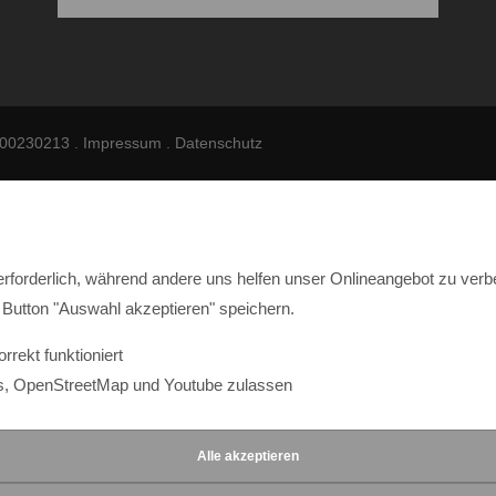
3000230213 .
Impressum
.
Datenschutz
erforderlich, während andere uns helfen unser Onlineangebot zu verb
Button "Auswahl akzeptieren" speichern.
rekt funktioniert
s, OpenStreetMap und Youtube zulassen