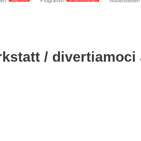
xen
Programm
Außenstellen
kstatt / divertiamoci 