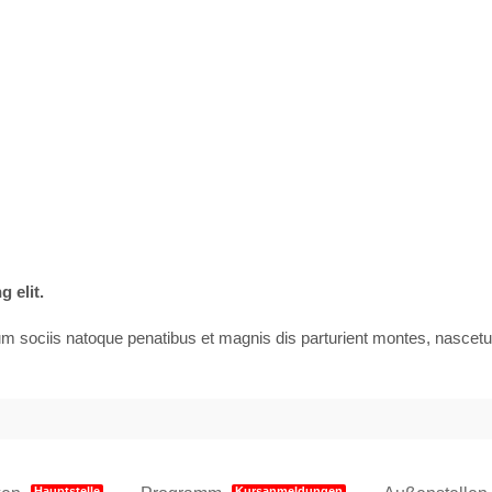
 elit.
ociis natoque penatibus et magnis dis parturient montes, nascetur r
Hauptstelle
Kursanmeldungen