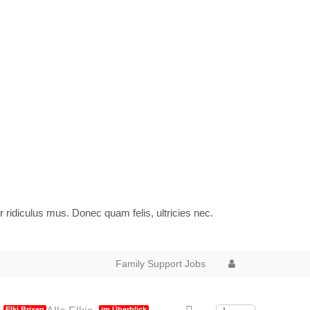
idiculus mus. Donec quam felis, ultricies nec.
Family Support
Jobs
Elki Brixen
im Überblick