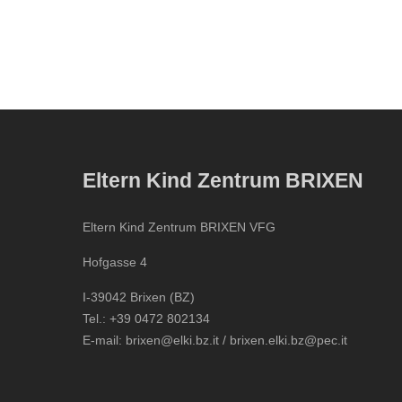
Eltern Kind Zentrum BRIXEN
Eltern Kind Zentrum BRIXEN VFG
Hofgasse 4
I-39042 Brixen (BZ)
Tel.: +39 0472 802134
E-mail: brixen@elki.bz.it / brixen.elki.bz@pec.it