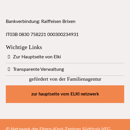
Bankverbindung: Raiffeisen Brixen
IT03B 0830 758221 000300234931
Wichtige Links
Zur Hauptseite von Elki
Transparente Verwaltung
gefördert von der Familienagentur
zur hauptseite vom ELKI netzwerk
© Netzwerk der Eltern-Kind-Zentren Südtirols VFG .